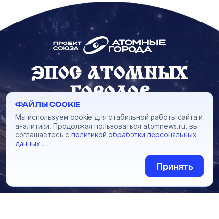
ЭПОС АТОМНЫХ
ГОРОДОВ
ФАЙЛЫ COOKIE
Сериал-антология о городах
Мы используем cookie для стабильной работы сайта и
атомной отрасли России
аналитики. Продолжая пользоваться atomnews.ru, вы
соглашаетесь с
политикой обработки персональных
данных
.
СМОТРЕТЬ
Принять