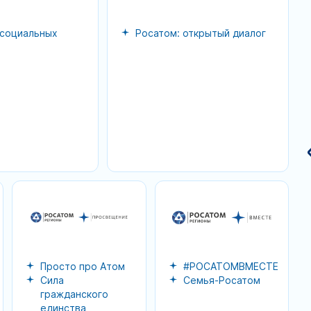
 социальных
Росатом: открытый диалог
До старта «Атомного диктанта» —
один месяц.
Ровно через месяц, 28 августа, стартует
«Атомный диктант» — возможность открыть
мир атома ближе, проверить свои знания и
узнать то, о чем раньше, возможно, даже не
задумывались. Мир атома огромен: энергия и
медицина, Арктика и космос, новые
материалы и города, созданные вокруг
больших научных задач. Познакомиться с ни
важно каждому — чтобы лучше понимать
технологии, которые уже влияют на нашу
жизнь и формируют будущее.
Подробнее на сайте:
Просто про Атом
#РОСАТОМВМЕСТЕ
atomdiktant.ru
Сила
Семья-Росатом
гражданского
единства